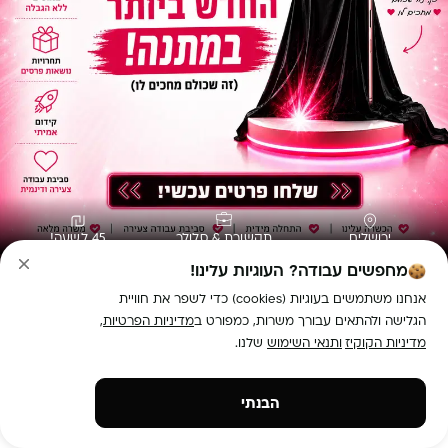
ירושלים
תקשורת & סלולר
45 לשעה!
מחפשים עבודה? העוגיות עלינו!
הגשת מועמדות
אנחנו משתמשים בעוגיות (cookies) כדי לשפר את חוויית
הגלישה ולהתאים עבורך משרות, כמפורט ב
מדיניות הפרטיות
,
נציגי מכירות בהוט מובייל - שכר ללא הגבלה!!!
מדיניות הקוקיז
ותנאי השימוש
שלנו.
תיאור המשרה:
הבנתי