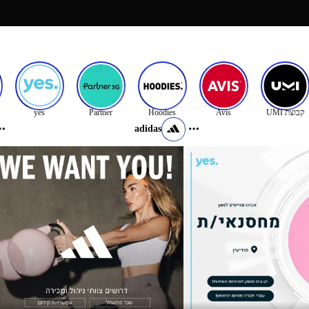
קבוצת UMI
Avis
Hoodies
Partner
yes
N
adidas