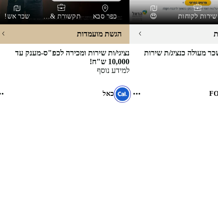
שירות לקוחות
😍
כפר סבא
תקשורת & סלולר
שכר אש!
ת
הגשת מועמדות
ר מעולה כנציג/ת שירות
נציגי/ות שירות ומכירה לכפ"ס-מענק עד
10,000 ש"ח!
למידע נוסף
F
כאל