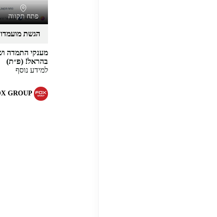
פתח תקווה
הגשת מועמדו
מענקי התמדה ושכ
בהראל! (פ״ת)
למידע נוסף
OX GROUP