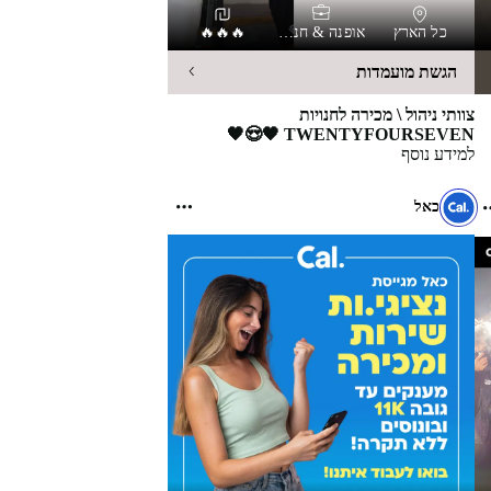
כל הארץ
אופנה & חנויות
🔥🔥🔥
הגשת מועמדות
צוותי ניהול \ מכירה לחנויות
TWENTYFOURSEVEN 🖤😍🖤
למידע נוסף
כאל