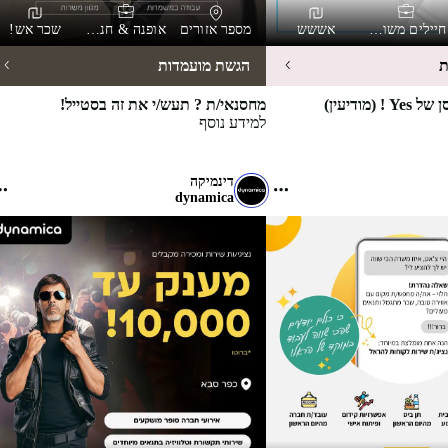
חיילים משוחררים
אששש
מספר אזורים
אופנה & חנויות
שכר אש!
ת
הגשת מועמדות
(מודיעין)
מחסנאי/ת ? תעש/י את זה בסטייל!
למידע נוסף
דינמיקה
dynamica