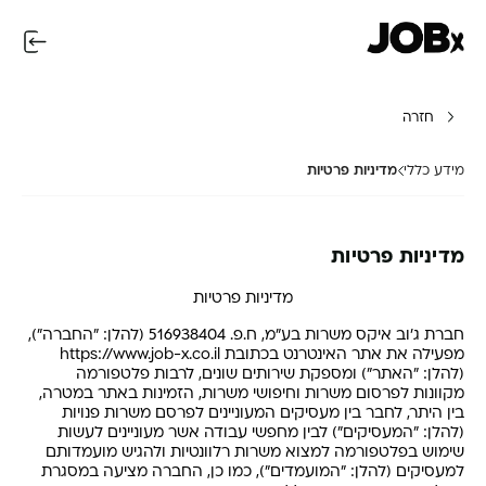
חזרה
מידע כללי
מדיניות פרטיות
מדיניות פרטיות
מדיניות פרטיות
חברת ג׳וב איקס משרות בע״מ, ח.פ. 516938404 (להלן: "החברה"),
מפעילה את אתר האינטרנט בכתובת
https://www.job-x.co.il
(להלן: "האתר") ומספקת שירותים שונים, לרבות פלטפורמה
מקוונות לפרסום משרות וחיפושי משרות, הזמינות באתר במטרה,
בין היתר, לחבר בין מעסיקים המעוניינים לפרסם משרות פנויות
(להלן: "המעסיקים") לבין מחפשי עבודה אשר מעוניינים לעשות
שימוש בפלטפורמה למצוא משרות רלוונטיות ולהגיש מועמדותם
למעסיקים (להלן: "המועמדים"), כמו כן, החברה מציעה במסגרת