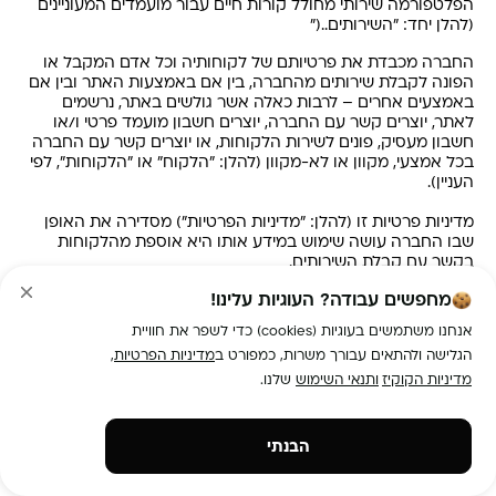
הפלטפורמה שירותי מחולל קורות חיים עבור מועמדים המעוניינים
(להלן יחד: "השירותים
")..
החברה מכבדת את פרטיותם של לקוחותיה וכל אדם המקבל או
הפונה לקבלת שירותים מהחברה, בין אם באמצעות האתר ובין אם
באמצעים אחרים – לרבות כאלה אשר גולשים באתר, נרשמים
לאתר, יוצרים קשר עם החברה, יוצרים חשבון מועמד פרטי ו/או
חשבון מעסיק, פונים לשירות הלקוחות, או יוצרים קשר עם החברה
בכל אמצעי, מקוון או לא-מקוון (להלן: "הלקוח" או "הלקוחות", לפי
העניין).
מדיניות פרטיות זו (להלן: "מדיניות הפרטיות") מסדירה את האופן
שבו החברה עושה שימוש במידע אותו היא אוספת מהלקוחות
בקשר עם קבלת השירותים.
מחפשים עבודה? העוגיות עלינו!
בעל השליטה במאגר המידע הינה החברה. פרטי ודרכי יצירת קשר
עם בעל השליטה במאגר המידע הינם כמפורט בסעיף
16 למדיניות
אנחנו משתמשים בעוגיות (cookies) כדי לשפר את חוויית
הפרטיות.
הגלישה ולהתאים עבורך משרות, כמפורט ב
מדיניות הפרטיות
,
מדיניות הקוקיז
ותנאי השימוש
שלנו.
המידע המובא להלן מיועד לסייע ללקוח להבין את מדיניות הגנת
הפרטיות של החברה. מדיניות הפרטיות כפי שתפורט להלן, תבהיר
את המידע שהחברה אוספת אודות הלקוחות, המטרות שלשמן
החברה אוספת את המידע, איזה שימוש אפשר שהחברה תעשה
הבנתי
במידע, מי הם הצדדים השלישיים שהחברה תעביר להם מידע
וכיצד החברה מטפלת ושומרת את המידע.