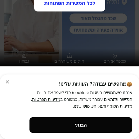
לכל המשרות הפתוחות
מספר אזורים
חיילים משוחררים
גבוה!!
דרושים/ות נציגי/ות שירות לחברת ביטוח + בונוסים!
מחפשים עבודה? העוגיות עלינו!
תיאור המשרה:
מחפשים עבודה בסביבה צעירה, דינמית 
אנחנו משתמשים בעוגיות (cookies) כדי לשפר את חוויית
הגלישה ולהתאים עבורך משרות, כמפורט ב
מדיניות הפרטיות
,
אנחנו מגייסים מוקדנים/ות למוקד שירות של חברת ביטוח מובילה! 
מדיניות הקוקיז
ותנאי השימוש
שלנו.
אם אתם אנשים שירותיים, בעלי כושר ביטוי מצוין ואוהבים לעבוד 
הבנתי