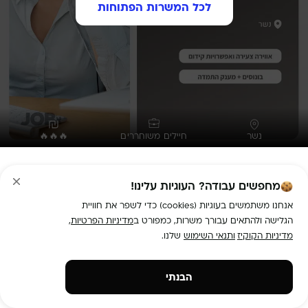
לכל המשרות הפתוחות
נשר
חיילים משוחררים
🔥🔥🔥
נציג/ת שירות לקוחות- במוקד הכי שמח בנשר!
מחפשים עבודה? העוגיות עלינו!
תיאור המשרה:
עבודה בבוקר בלבד! ללא ערב, ללא סופש- מושלם לאמהות 
אנחנו משתמשים בעוגיות (cookies) כדי לשפר את חוויית
הגלישה ולהתאים עבורך משרות, כמפורט ב
מדיניות הפרטיות
,
מדיניות הקוקיז
ותנאי השימוש
שלנו.
לא נדרש ניסיון-אנחנו נלמד אותך הכל!

הבנתי
איפה המשרה?
 נשר
מיקום המשרה:
 עבודה בבית העסק