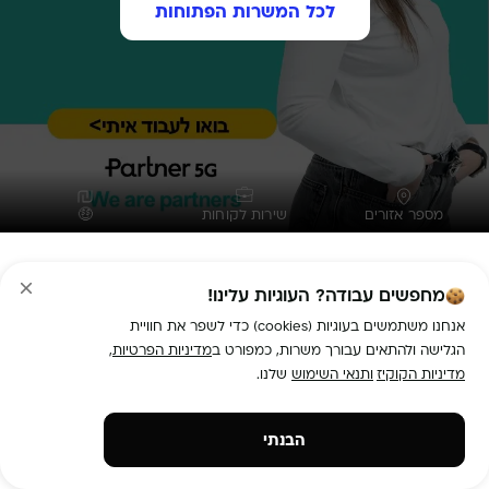
לכל המשרות הפתוחות
מספר אזורים
שירות לקוחות
🤑
אתם ה- דור הנכון ! פרטנר מגייסת נציגי שירות
מחפשים עבודה? העוגיות עלינו!
תיאור המשרה:
אנחנו משתמשים בעוגיות (cookies) כדי לשפר את חוויית
הגלישה ולהתאים עבורך משרות, כמפורט ב
מדיניות הפרטיות
,
מדיניות הקוקיז
ותנאי השימוש
שלנו.
הבנתי
טיפול בלקוחות פרטנר הקיימים (שיחות נכנסות!) שמנויים למוצרים 
אינטרנט, ספק/תשתית, ובנושאי עלויות, חיובים, טיפול ראשוני 