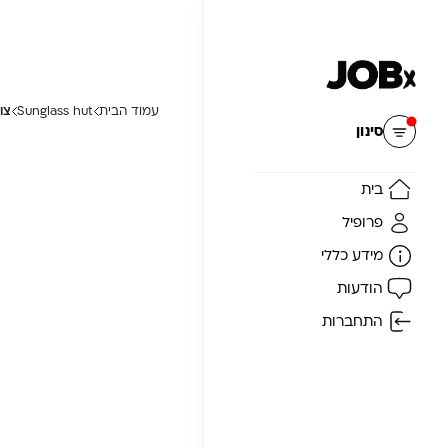
עמוד הבית
Sunglass hut
צו
איפוס
סינון
בית
פרופיל
מידע כללי
הודעות
התחברות
ה
ן
ת