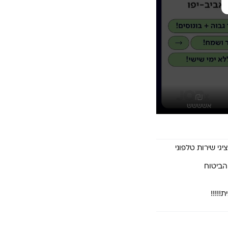
אשששש