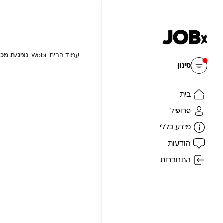
עמוד הבית
Wobi
נציג/ת מכירות
איפוס
סינון
בית
פרופיל
מידע כללי
הודעות
התחברות
ה
ן
ת