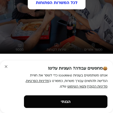
לכל המשרות הפתוחות
מספר אזורים
שירות לקוחות
9000
נציג/ת שירות לקוחות -ממוצע שכר 9000 !!!!
מחפשים עבודה? העוגיות עלינו!
תיאור המשרה:
wobi  מגייסת נציגי שירות ומכירה ומזמינה אתכם/ן 
להיות חלק ממוקד שירות הלקוחות המקצועי שלנו, בסביבת 
אנחנו משתמשים בעוגיות (cookies) כדי לשפר את חוויית
הגלישה ולהתאים עבורך משרות, כמפורט ב
מדיניות הפרטיות
,
מדיניות הקוקיז
ותנאי השימוש
שלנו.
•	מתן מענה טלפוני ללקוחות החברה (שיחות נכנסות וטיפול 
בלקוחות דיגיטל) שמתקשרים על מנת לקבל אינפורמציה, 
הבנתי
•	מרוויחים שכר 36 ש"ח לשעה, לאחר 3 חודשים – 38 ש"ח 
•	מכירים אחלה חבר'ה במוקד עם אוירה משפחתית וגם נהנים 