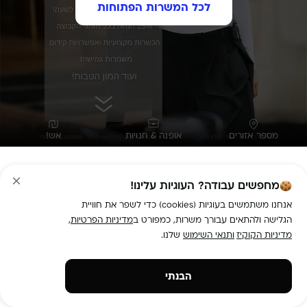
לכל המשרות הפתוחות
מספר אזורים
אופנה & חנויות
אש!
דרושים/ות מוכרים/ות לסניפי ZARA (מרכז)
מחפשים עבודה? העוגיות עלינו!
תיאור המשרה:
חולמים/ות להתחיל קריירה בתחום האופנה? 
אנחנו משתמשים בעוגיות (cookies) כדי לשפר את חוויית
הגלישה ולהתאים עבורך משרות, כמפורט ב
מדיניות הפרטיות
,
מדיניות הקוקיז
ותנאי השימוש
שלנו.
עובדי הקבוצה נהנים מהכשרות מעשירות, בונוסים גבוהים 
הבנתי
*זמינות למינימום 4 משמרות בשבוע (כולל משמרת אחת ביום שישי 