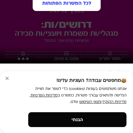
לכל המשרות הפתוחות
מספר אזורים
אופנה & חנויות
🔥🔥🔥
Flying Tiger מגיעה לגלילות! בואו הצטרפו אלינו!
מחפשים עבודה? העוגיות עלינו!
תיאור המשרה:
במסגרת התפקיד: פתיחת/סגירה של הסניף, 
עמידה ביעדי מכירות, ניהול רצפת מכירה תוך מתן שרות מקצועי 
אנחנו משתמשים בעוגיות (cookies) כדי לשפר את חוויית
הגלישה ולהתאים עבורך משרות, כמפורט ב
מדיניות הפרטיות
,
מדיניות הקוקיז
ותנאי השימוש
שלנו.
הבנתי
נכונות לעבודה במשמרות

איפה המשרה?
 רמת השרון, הרצליה, הוד השרון, נתניה