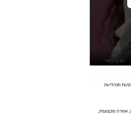
לא צויין שכר
סיק האהוב - FOX, דרושים/ות מנהלי/ות 
אווירה מקצועית, 