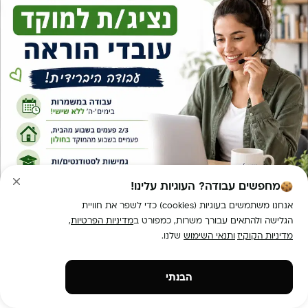
מחפשים עבודה? העוגיות עלינו!
אנחנו משתמשים בעוגיות (cookies) כדי לשפר את חוויית
הגלישה ולהתאים עבורך משרות, כמפורט ב
מדיניות הפרטיות
,
מדיניות הקוקיז
ותנאי השימוש
שלנו.
מספר אזורים
חיילים משוחררים
אששש!
הגשת מועמדות
הבנתי
דרוש/ה נציג/ת שירות /צ'אט ! יום עבודה מהבית!
למידע נוסף