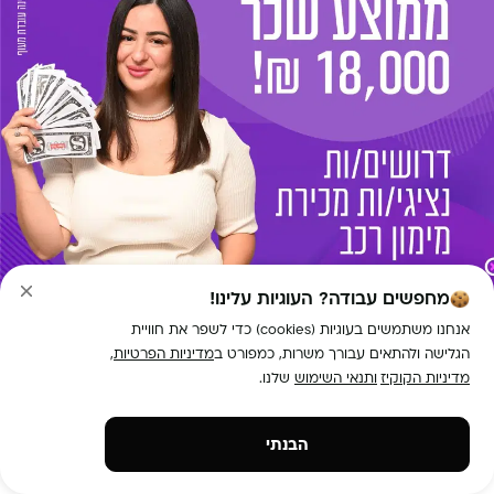
מחפשים עבודה? העוגיות עלינו!
אנחנו משתמשים בעוגיות (cookies) כדי לשפר את חוויית
הגלישה ולהתאים עבורך משרות, כמפורט ב
מדיניות הפרטיות
,
מדיניות הקוקיז
ותנאי השימוש
שלנו.
מספר אזורים
חיילים משוחררים
10K-18K
הגשת מועמדות
הבנתי
נציגי/ות מכירות גם ללא ניסיון בחברה מובילה!
למידע נוסף