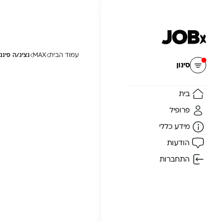
עמוד הבית
MAX
נציג/ה פיננסי/ת מ
איפוס
סינון
בית
פרופיל
מידע כללי
הודעות
התחברות
ה
ן
ת