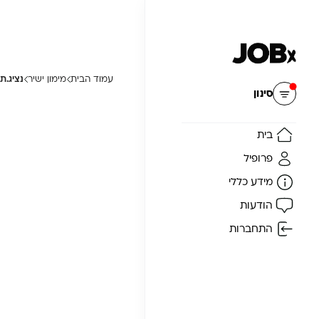
עמוד הבית
מימון ישיר
נציג.ת
איפוס
סינון
בית
פרופיל
מידע כללי
הודעות
התחברות
ה
ן
ת