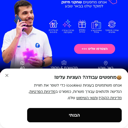
באר שבע
תקשורת & סלולר
40
מחפשים עבודה? העוגיות עלינו!
הגשת מועמדות
אנחנו משתמשים בעוגיות (cookies) כדי לשפר את חוויית
הגלישה ולהתאים עבורך משרות, כמפורט ב
מדיניות הפרטיות
,
נציגי/ות דיגיטל בבאר שבע |היברידי | שכר גבוה! 
מדיניות הקוקיז
ותנאי השימוש
שלנו.
תיאור המשרה:
חברת פלאפון מגייסת נציגי/ות למוקד השירות 
הבנתי